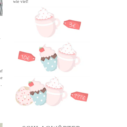
wie viel!
m
uf
ne
r…